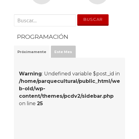
' . __('Search for:') . '
PROGRAMACIÓN
Próximamente
Este Mes
Warning
: Undefined variable $post_id in
/home/parquecultural/public_html/we
b-old/wp-
content/themes/pcdv2/sidebar.php
on line
25