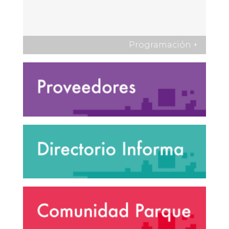
Programación
+