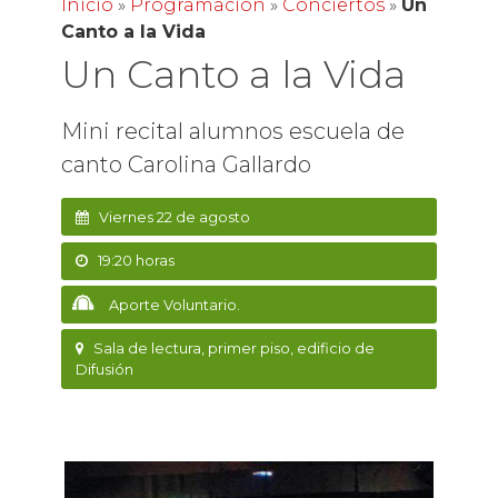
Inicio
»
Programación
»
Conciertos
»
Un
Canto a la Vida
Un Canto a la Vida
Mini recital alumnos escuela de
canto Carolina Gallardo
Viernes 22 de agosto
19:20 horas
Aporte Voluntario.
Sala de lectura, primer piso, edificio de
Difusión