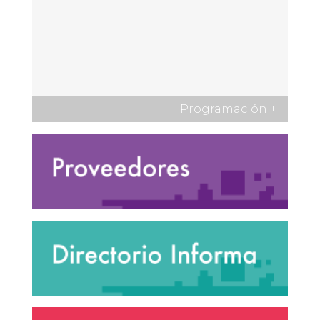
Programación
+