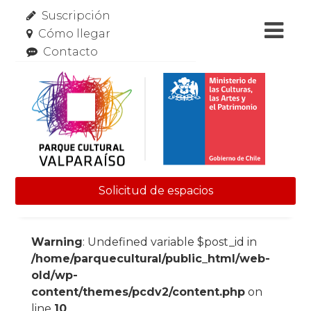
Suscripción
Cómo llegar
Contacto
Solicitud de espacios
Skip to content
Warning
: Undefined variable $post_id in
/home/parquecultural/public_html/web-
old/wp-
content/themes/pcdv2/content.php
on
line
10