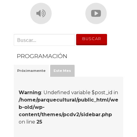
' . __('Search for:') . '
PROGRAMACIÓN
Próximamente
Este Mes
Warning
: Undefined variable $post_id in
/home/parquecultural/public_html/we
b-old/wp-
content/themes/pcdv2/sidebar.php
on line
25