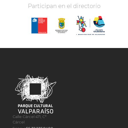
Participan en el directorio
Calle Cárcel 471, C°
Cárcel