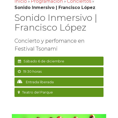
Inicio
»
Programación
»
Conciertos
»
Sonido Inmersivo | Francisco López
Sonido Inmersivo |
Francisco López
Concierto y perfomance en
Festival Tsonami
Sábado 6 de diciembre
19:30 horas
Entrada liberada
Teatro del Parque