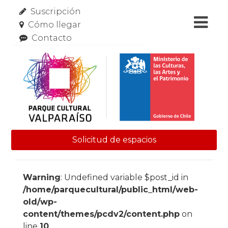
Suscripción
Cómo llegar
Contacto
Solicitud de espacios
Skip to content
Warning
: Undefined variable $post_id in
/home/parquecultural/public_html/web-
old/wp-
content/themes/pcdv2/content.php
on
line
10