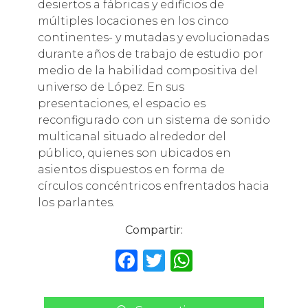
desiertos a fábricas y edificios de
múltiples locaciones en los cinco
continentes- y mutadas y evolucionadas
durante años de trabajo de estudio por
medio de la habilidad compositiva del
universo de López. En sus
presentaciones, el espacio es
reconfigurado con un sistema de sonido
multicanal situado alrededor del
público, quienes son ubicados en
asientos dispuestos en forma de
círculos concéntricos enfrentados hacia
los parlantes.
Compartir:
F
T
W
a
w
h
c
it
a