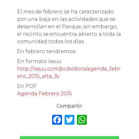
El mes de febrero se ha caracterizado
por una baja en las actividades que se
desarrollan en el Parque, sin embargo,
el recinto se encuentra abierto a toda la
comunidad todos los días.
En febrero tendremos:
En formato issuu:
http://issuu.com/pcdv/docs/agenda_febr
ero_2015_alta_3v
En PDF:
Agenda Febrero 2015
Compartir:
F
T
W
a
w
h