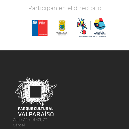
Participan en el directorio
Calle Cárcel 471, C°
Cárcel