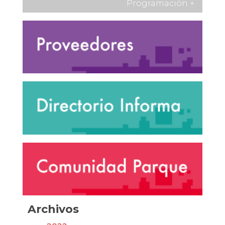
Programación
+
Archivos