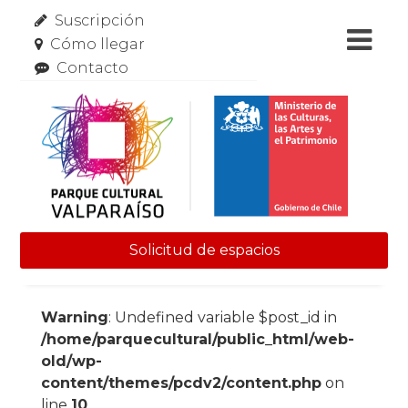
Suscripción
Cómo llegar
Contacto
Solicitud de espacios
Skip to content
Warning
: Undefined variable $post_id in
/home/parquecultural/public_html/web-
old/wp-
content/themes/pcdv2/content.php
on
line
10