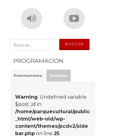
' . __('Search for:') . '
PROGRAMACIÓN
Próximamente
Este Mes
Warning
: Undefined variable
$post_id in
/home/parquecultural/public
_html/web-old/wp-
content/themes/pcdv2/side
bar.php
on line
25