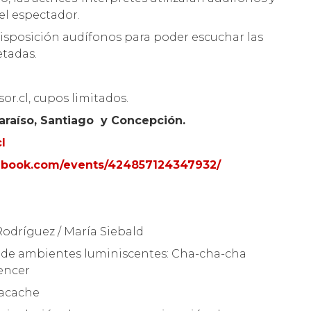
el espectador.
isposición audífonos para poder escuchar las
etadas.
r.cl, cupos limitados.
araíso, Santiago y Concepción.
l
ebook.com/events/424857124347932/
 Rodríguez / María Siebald
s de ambientes luminiscentes: Cha-cha-cha
pencer
bacache