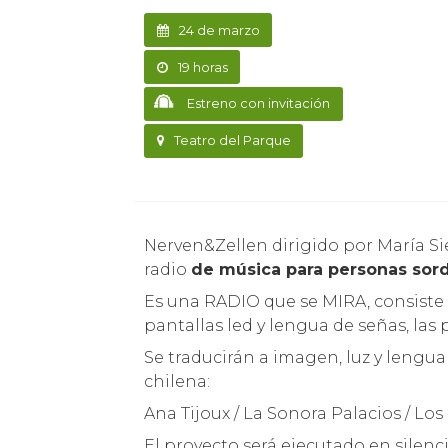
24 de marzo
19 horas
Estreno con invitación
Teatro del Parque
Nerven&Zellen dirigido por María S
radio
de música para personas sor
Es una RADIO que se MIRA, consiste 
pantallas led y lengua de señas, la
Se traducirán a imagen, luz y lengu
chilena:
Ana Tijoux / La Sonora Palacios / Lo
El proyecto será ejecutado en silenci