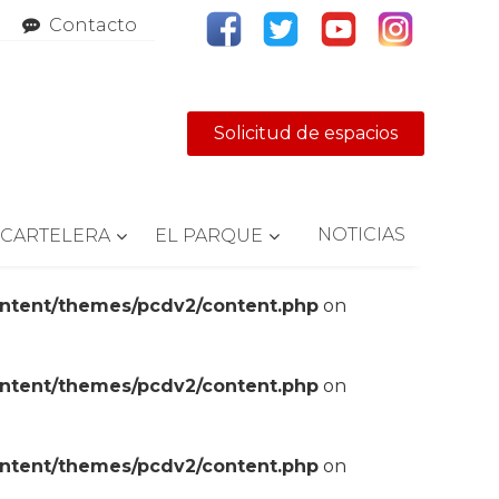
Contacto
Solicitud de espacios
NOTICIAS
CARTELERA
EL PARQUE
ontent/themes/pcdv2/content.php
on
ontent/themes/pcdv2/content.php
on
ontent/themes/pcdv2/content.php
on