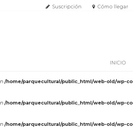
Suscripción
Cómo llegar
Skip to content
INICIO
in
/home/parquecultural/public_html/web-old/wp-c
in
/home/parquecultural/public_html/web-old/wp-c
in
/home/parquecultural/public_html/web-old/wp-c