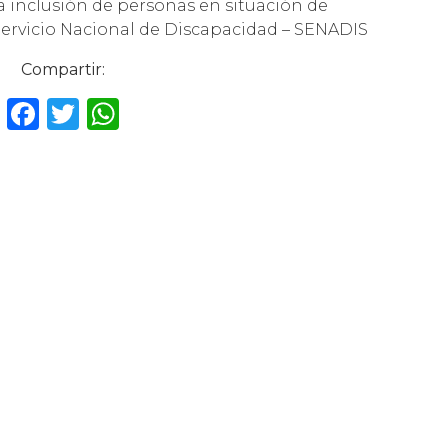
la inclusión de personas en situación de
 Servicio Nacional de Discapacidad – SENADIS
Compartir:
F
T
W
a
w
h
c
it
a
e
te
ts
b
r
A
o
p
o
p
k