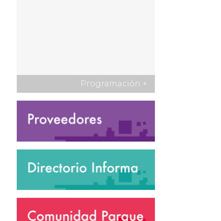
Programación
+