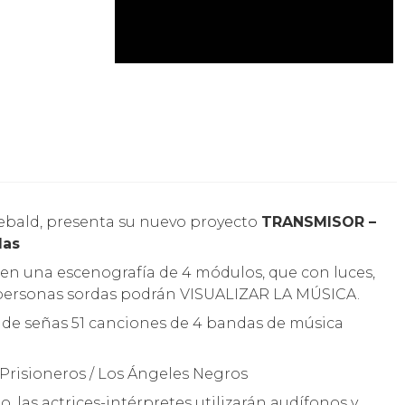
iebald, presenta su nuevo proyecto
TRANSMISOR –
das
en una escenografía de 4 módulos, que con luces,
s personas sordas podrán VISUALIZAR LA MÚSICA.
a de señas 51 canciones de 4 bandas de música
s Prisioneros / Los Ángeles Negros
o, las actrices-intérpretes utilizarán audífonos y