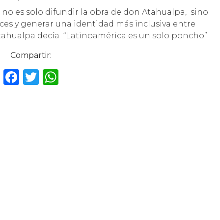
, no es solo difundir la obra de don Atahualpa, sino
ces y generar una identidad más inclusiva entre
ahualpa decía “Latinoamérica es un solo poncho”.
Compartir:
F
T
W
a
w
h
c
it
a
e
te
ts
b
r
A
o
p
o
p
k