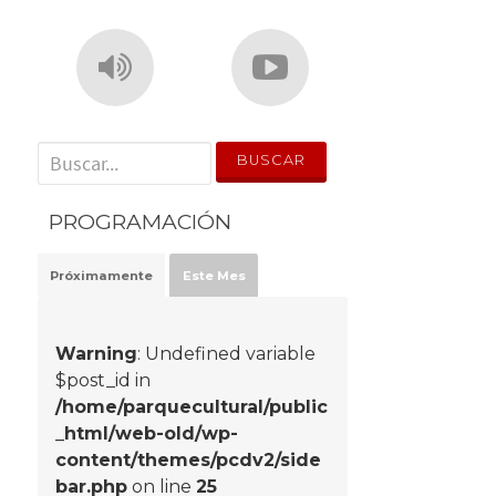
' . __('Search for:') . '
PROGRAMACIÓN
Próximamente
Este Mes
Warning
: Undefined variable
$post_id in
/home/parquecultural/public
_html/web-old/wp-
content/themes/pcdv2/side
bar.php
on line
25