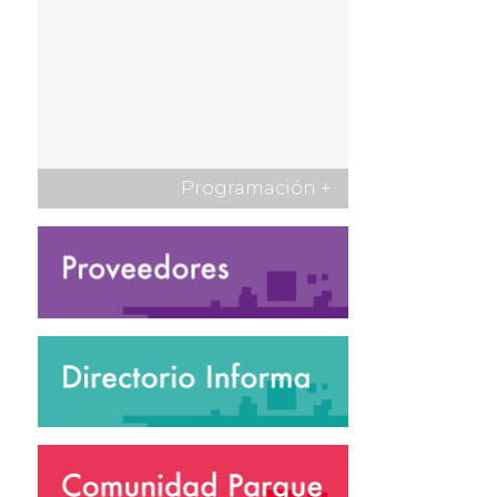
Programación
+