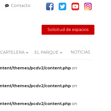
Contacto
Solicitud de espacios
NOTICIAS
CARTELERA
EL PARQUE
ontent/themes/pcdv2/content.php
on
ontent/themes/pcdv2/content.php
on
ontent/themes/pcdv2/content.php
on