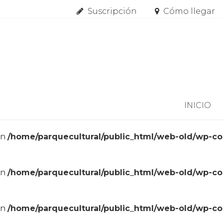
Suscripción
Cómo llegar
Skip to content
INICIO
in
/home/parquecultural/public_html/web-old/wp-c
in
/home/parquecultural/public_html/web-old/wp-c
in
/home/parquecultural/public_html/web-old/wp-c