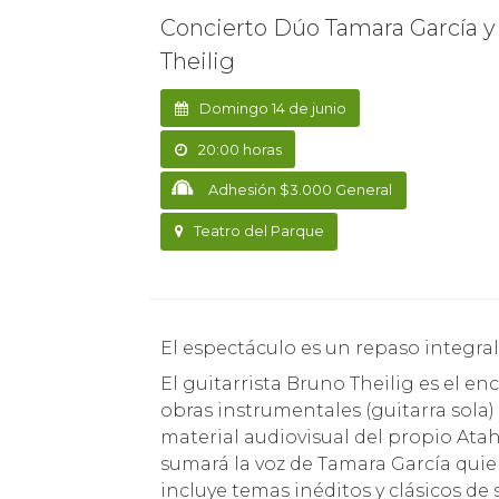
Concierto Dúo Tamara García 
Theilig
Domingo 14 de junio
20:00 horas
Adhesión $3.000 General
Teatro del Parque
El espectáculo es un repaso integr
El guitarrista Bruno Theilig es el e
obras instrumentales (guitarra sola)
material audiovisual del propio Ata
sumará la voz de Tamara García quie
incluye temas inéditos y clásicos de