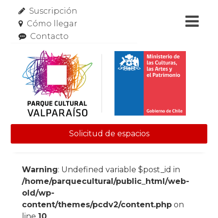
Suscripción
Cómo llegar
Contacto
Solicitud de espacios
Skip to content
Warning
: Undefined variable $post_id in
/home/parquecultural/public_html/web-
old/wp-
content/themes/pcdv2/content.php
on
line
10