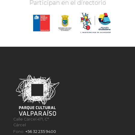
Participan en el directorio
Calle Cárcel 471, C°
Cárcel
Fono:
+56 32 235 9400