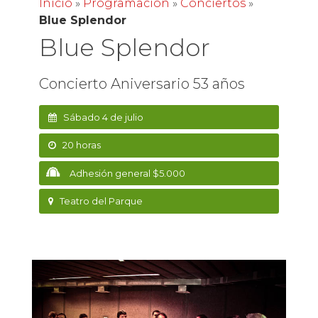
Inicio
»
Programación
»
Conciertos
»
Blue Splendor
Blue Splendor
Concierto Aniversario 53 años
Sábado 4 de julio
20 horas
Adhesión general $5.000
Teatro del Parque