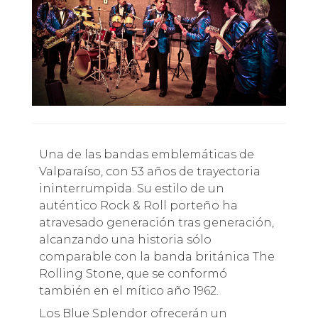
Una de las bandas emblemáticas de
Valparaíso, con 53 años de trayectoria
ininterrumpida. Su estilo de un
auténtico Rock & Roll porteño ha
atravesado generación tras generación,
alcanzando una historia sólo
comparable con la banda británica The
Rolling Stone, que se conformó
también en el mítico año 1962.
Los Blue Splendor ofrecerán un