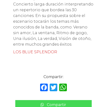
Concierto larga duración interpretando
un repertorio que bordea las 30
canciones. En su propuesta sobre el
escenario tocarán los temas más
conocidos de la banda, como: Verano
sin amor, La ventana, Ritmo de gogo,
Una ilusión, La verdad, Visión de otoño,
entre muchos grandes éxitos
LOS BLUE SPLENDOR
Compartir:
F
T
W
a
w
h
c
it
a
Compartir