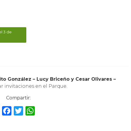
el 3 de
ito González – Lucy Briceño y Cesar Olivares –
rar invitaciones en el Parque.
Compartir:
F
T
W
a
w
h
c
it
a