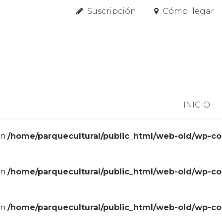
Suscripción
Cómo llegar
Skip to content
INICIO
in
/home/parquecultural/public_html/web-old/wp-c
in
/home/parquecultural/public_html/web-old/wp-c
in
/home/parquecultural/public_html/web-old/wp-c