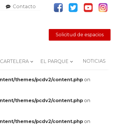
Contacto
Solicitud de espacios
NOTICIAS
CARTELERA
EL PARQUE
ontent/themes/pcdv2/content.php
on
ontent/themes/pcdv2/content.php
on
ontent/themes/pcdv2/content.php
on