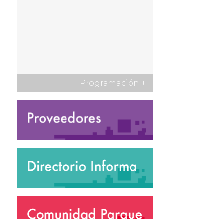
Programación
+