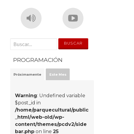
' . __('Search for:') . '
PROGRAMACIÓN
Próximamente
Este Mes
Warning
: Undefined variable
$post_id in
/home/parquecultural/public
_html/web-old/wp-
content/themes/pcdv2/side
bar.php
on line
25