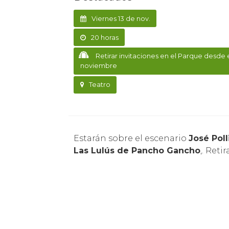
Viernes 13 de nov.
20 horas
Retirar invitaciones en el Parque desde 
noviembre
Teatro
Estarán sobre el escenario
José Poll
Las Lulús de Pancho Gancho
,. Reti