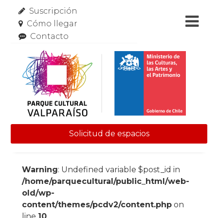
Suscripción
Cómo llegar
Contacto
Solicitud de espacios
Skip to content
Warning
: Undefined variable $post_id in
/home/parquecultural/public_html/web-
old/wp-
content/themes/pcdv2/content.php
on
line
10