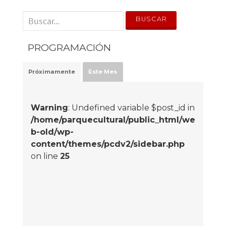
' . __('Search for:') . '
PROGRAMACIÓN
Próximamente
Este Mes
Warning
: Undefined variable $post_id in
/home/parquecultural/public_html/we
b-old/wp-
content/themes/pcdv2/sidebar.php
on line
25