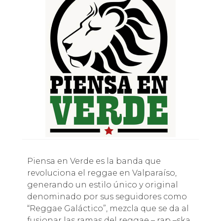
Piensa en Verde es la banda que
revoluciona el reggae en Valparaíso,
generando un estilo único y original
denominado por sus seguidores como
“Reggae Galáctico”, mezcla que se da al
fusionar las ramas del reggae – rap –ska