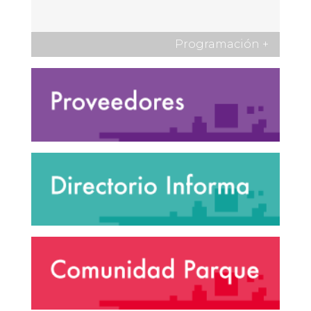
Programación
+