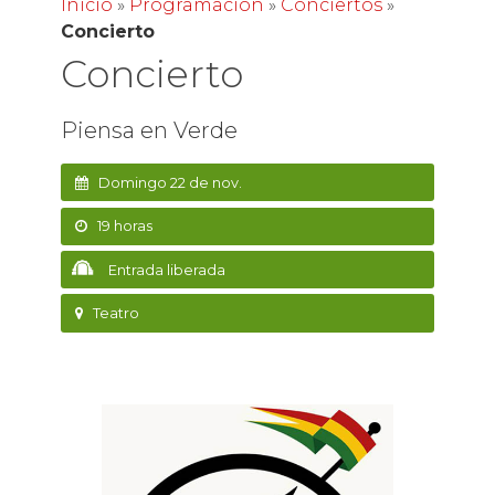
Inicio
»
Programación
»
Conciertos
»
Concierto
Concierto
Piensa en Verde
Domingo 22 de nov.
19 horas
Entrada liberada
Teatro