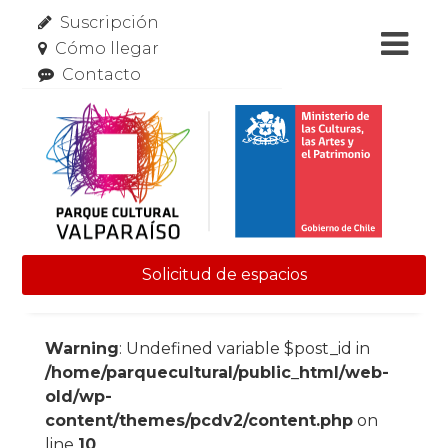
Suscripción
Cómo llegar
Contacto
Solicitud de espacios
Skip to content
Warning
: Undefined variable $post_id in
/home/parquecultural/public_html/web-
old/wp-
content/themes/pcdv2/content.php
on
line
10