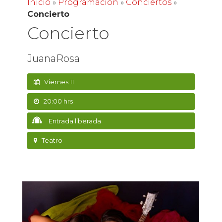
Inicio
»
Programación
»
Conciertos
»
Concierto
Concierto
JuanaRosa
Viernes 11
20:00 hrs
Entrada liberada
Teatro