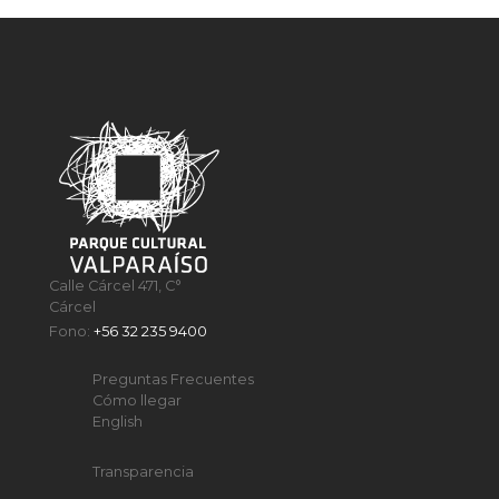
Calle Cárcel 471, C°
Cárcel
Fono:
+56 32 235 9400
Preguntas Frecuentes
Cómo llegar
English
Transparencia