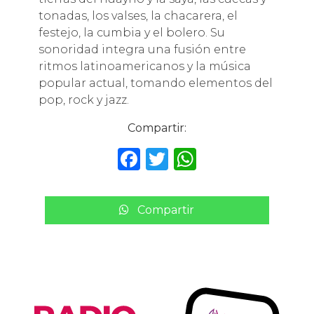
tonadas, los valses, la chacarera, el
festejo, la cumbia y el bolero. Su
sonoridad integra una fusión entre
ritmos latinoamericanos y la música
popular actual, tomando elementos del
pop, rock y jazz.
Compartir:
F
T
W
a
w
h
c
it
a
Compartir
e
te
ts
b
r
A
o
p
o
p