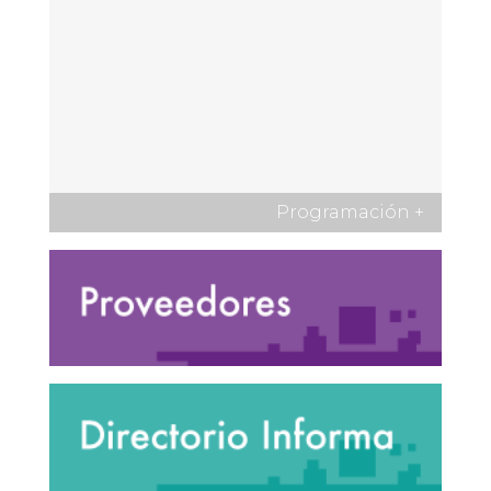
Programación
+