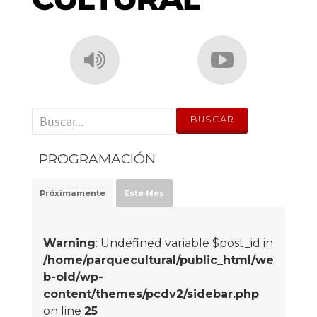
' . __('Search for:') . '
PROGRAMACIÓN
Próximamente
Este Mes
Warning
: Undefined variable $post_id in
/home/parquecultural/public_html/we
b-old/wp-
content/themes/pcdv2/sidebar.php
on line
25