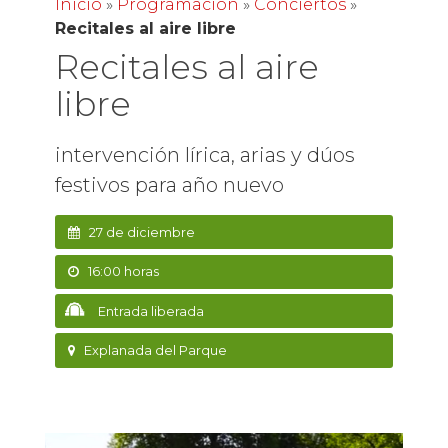
Inicio
»
Programación
»
Conciertos
»
Recitales al aire libre
Recitales al aire
libre
intervención lírica, arias y dúos
festivos para año nuevo
27 de diciembre
16:00 horas
Entrada liberada
Explanada del Parque