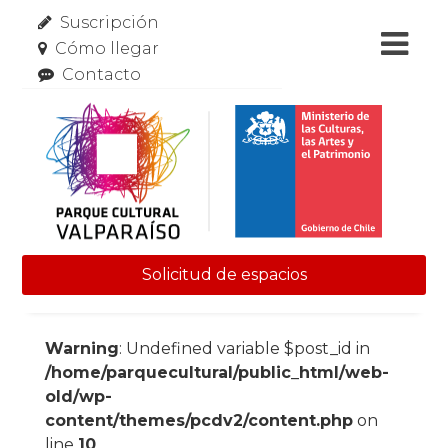
Suscripción
Cómo llegar
Contacto
Solicitud de espacios
Skip to content
Warning
: Undefined variable $post_id in
/home/parquecultural/public_html/web-
old/wp-
content/themes/pcdv2/content.php
on
line
10