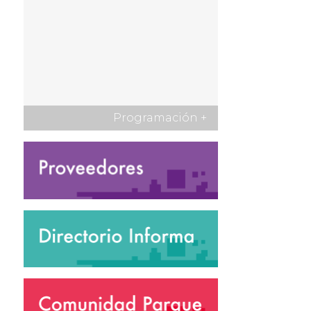
Programación
+