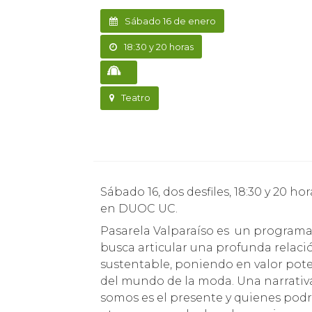
Sábado 16 de enero
18:30 y 20 horas
Teatro
Sábado 16, dos desfiles, 18:30 y 20 horas, teatro del Parque Cultural, retirar invitaciones
en DUOC UC.
Pasarela Valparaíso es un programa i
busca articular una profunda relació
sustentable, poniendo en valor pote
del mundo de la moda. Una narrativ
somos es el presente y quienes podrí