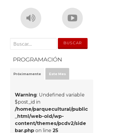
' . __('Search for:') . '
PROGRAMACIÓN
Próximamente
Este Mes
Warning
: Undefined variable
$post_id in
/home/parquecultural/public
_html/web-old/wp-
content/themes/pcdv2/side
bar.php
on line
25