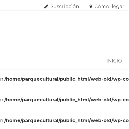
Suscripción
Cómo llegar
Skip to content
INICIO
in
/home/parquecultural/public_html/web-old/wp-c
in
/home/parquecultural/public_html/web-old/wp-c
in
/home/parquecultural/public_html/web-old/wp-c