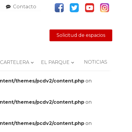
Contacto
Solicitud de espacios
NOTICIAS
CARTELERA
EL PARQUE
ontent/themes/pcdv2/content.php
on
ontent/themes/pcdv2/content.php
on
ontent/themes/pcdv2/content.php
on