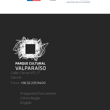
Calle Cárcel 471, C°
Cárcel
Fono:
+56 32 235 9400
Preguntas Frecuentes
Cómo llegar
English