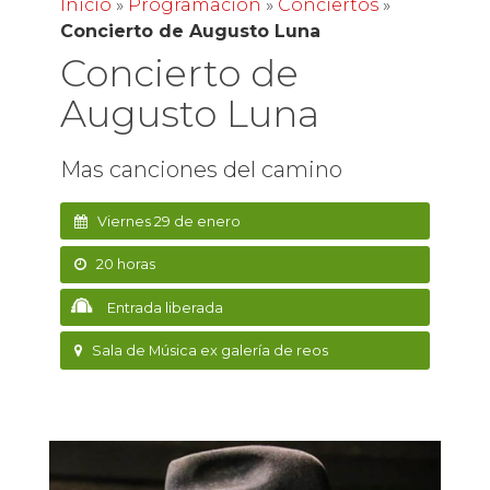
Inicio
»
Programación
»
Conciertos
»
Concierto de Augusto Luna
Concierto de
Augusto Luna
Mas canciones del camino
Viernes 29 de enero
20 horas
Entrada liberada
Sala de Música ex galería de reos