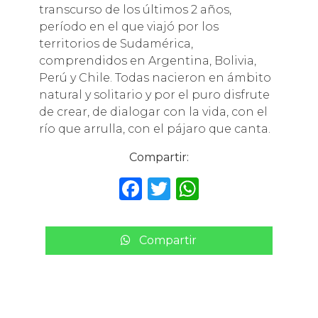
transcurso de los últimos 2 años,
período en el que viajó por los
territorios de Sudamérica,
comprendidos en Argentina, Bolivia,
Perú y Chile. Todas nacieron en ámbito
natural y solitario y por el puro disfrute
de crear, de dialogar con la vida, con el
río que arrulla, con el pájaro que canta.
Compartir:
F
T
W
a
w
h
c
it
a
Compartir
e
te
ts
b
r
A
o
p