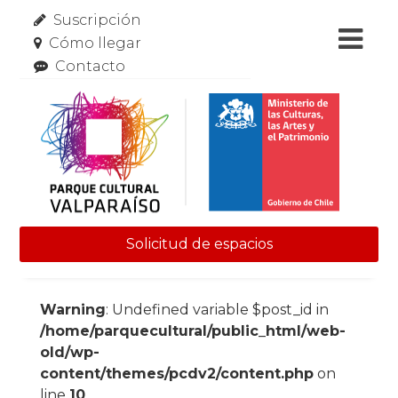
Suscripción
Cómo llegar
Contacto
Solicitud de espacios
Skip to content
Warning
: Undefined variable $post_id in
/home/parquecultural/public_html/web-
old/wp-
content/themes/pcdv2/content.php
on
line
10