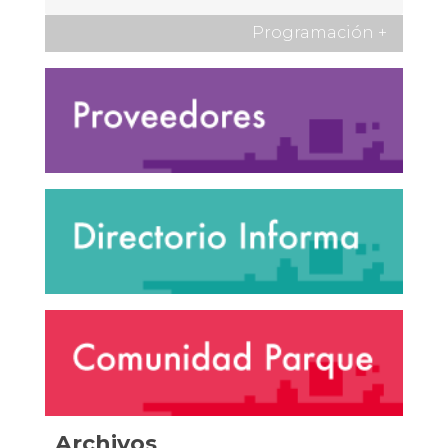
Programación
+
Archivos