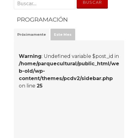
' . __('Search for:') . '
PROGRAMACIÓN
Próximamente
Este Mes
Warning
: Undefined variable $post_id in
/home/parquecultural/public_html/we
b-old/wp-
content/themes/pcdv2/sidebar.php
on line
25