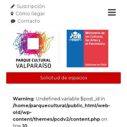
Suscripción
Cómo llegar
Contacto
Solicitud de espacios
Skip to content
Warning
: Undefined variable $post_id in
/home/parquecultural/public_html/web-
old/wp-
content/themes/pcdv2/content.php
on
line
10