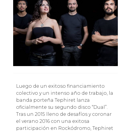
Luego de un exitoso financiamiento
colectivo y un intenso año de trabajo, la
banda porteña Tephiret lanza
oficialmente su segundo disco “Dual”.
Tras un 2015 lleno de desafíos y coronar
el verano 2016 con una exitosa
participación en Rockódromo, Tephiret