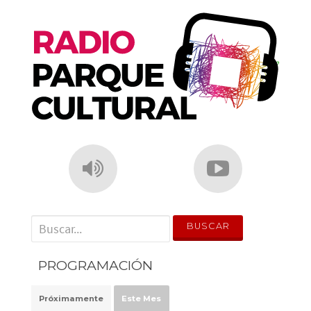
o
p
k
' . __('Search for:') . '
PROGRAMACIÓN
Próximamente
Este Mes