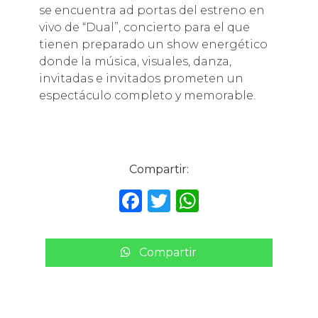
se encuentra ad portas del estreno en
vivo de “Dual”, concierto para el que
tienen preparado un show energético
donde la música, visuales, danza,
invitadas e invitados prometen un
espectáculo completo y memorable.
Compartir:
F
T
W
a
w
h
c
it
a
Compartir
e
te
ts
b
r
A
o
p