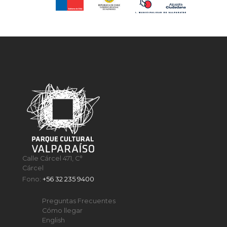
Calle Cárcel 471, C°
Cárcel
Fono:
+56 32 235 9400
Preguntas Frecuentes
Cómo llegar
English