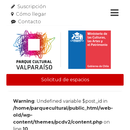
Suscripción
Cómo llegar
Contacto
Solicitud de espacios
Skip to content
Warning
: Undefined variable $post_id in
/home/parquecultural/public_html/web-
old/wp-
content/themes/pcdv2/content.php
on
line
10