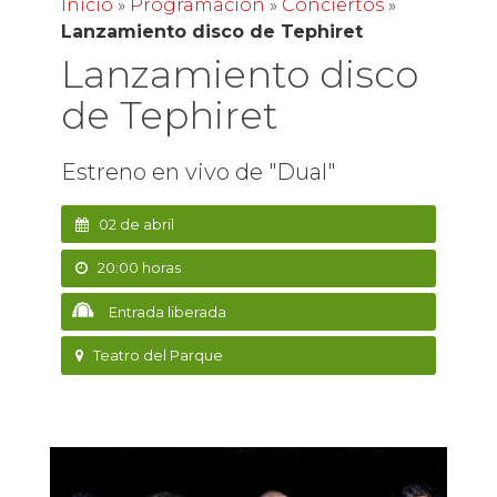
Inicio
»
Programación
»
Conciertos
»
Lanzamiento disco de Tephiret
Lanzamiento disco
de Tephiret
Estreno en vivo de "Dual"
02 de abril
20:00 horas
Entrada liberada
Teatro del Parque