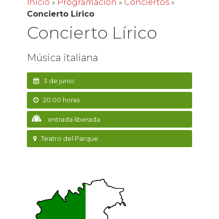
Inicio
»
Programación
»
Conciertos
»
Concierto Lírico
Concierto Lírico
Música italiana
3 de junio
20:00 horas
entrada liberada
Teatro del Parque