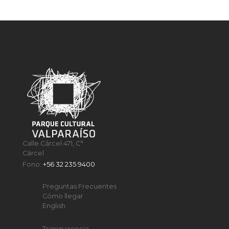
Calle Cárcel 471, C°
Cárcel
Fono:
+56 32 235 9400
Preguntas Frecuentes
Cómo llegar
English
Transparencia