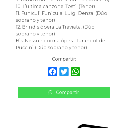
10. L’ultima canzone. Tosti. (Tenor)
11. Funiculi Funicula. Luigi Denza. (Dúo
soprano y tenor)
12. Brindis ópera La Traviata. (Dúo
soprano y tenor)
Bis: Nessun dorma ópera Turandot de
Puccini (Dúo soprano y tenor)
Compartir:
F
T
W
a
w
h
c
it
a
Compartir
e
te
ts
b
r
A
o
p
o
p