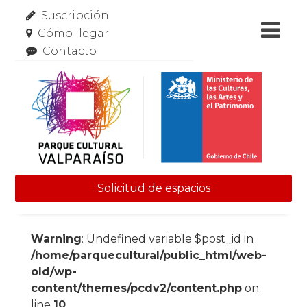
Suscripción
Cómo llegar
Contacto
Solicitud de espacios
Skip to content
Warning
: Undefined variable $post_id in
/home/parquecultural/public_html/web-
old/wp-
content/themes/pcdv2/content.php
on
line
10