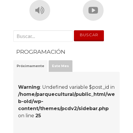
' . __('Search for:') . '
PROGRAMACIÓN
Próximamente
Este Mes
Warning
: Undefined variable $post_id in
/home/parquecultural/public_html/we
b-old/wp-
content/themes/pcdv2/sidebar.php
on line
25