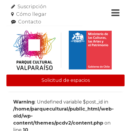
Suscripción
Cómo llegar
Contacto
Solicitud de espacios
Skip to content
Warning
: Undefined variable $post_id in
/home/parquecultural/public_html/web-
old/wp-
content/themes/pcdv2/content.php
on
line
10