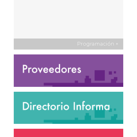
Programación
+