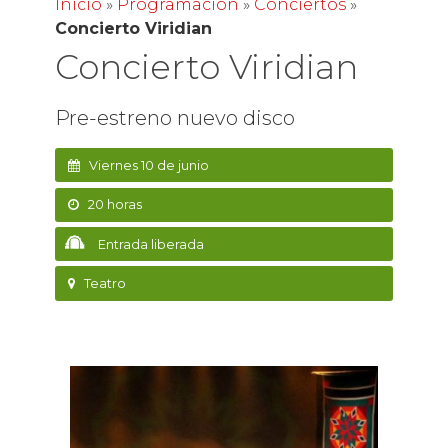
Inicio
»
Programación
»
Conciertos
»
Concierto Viridian
Concierto Viridian
Pre-estreno nuevo disco
Viernes 10 de junio
20 horas
Entrada liberada
Teatro