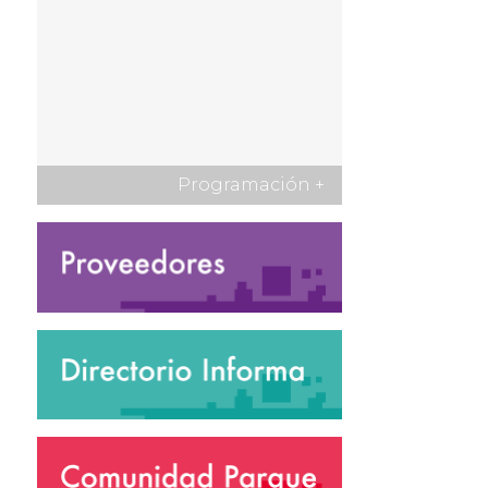
Programación
+