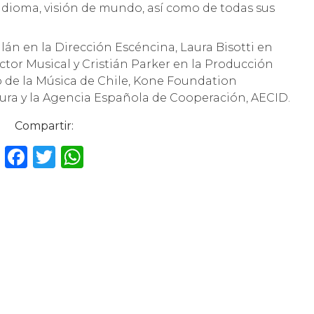
 idioma, visión de mundo, así como de todas sus
n en la Dirección Escéncina, Laura Bisotti en
tor Musical y Cristián Parker en la Producción
o de la Música de Chile, Kone Foundation
ultura y la Agencia Española de Cooperación, AECID.
Compartir:
F
T
W
a
w
h
c
it
a
e
te
ts
b
r
A
o
p
o
p
k