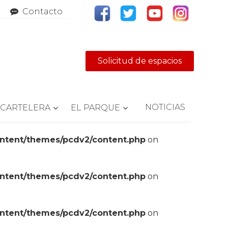
Contacto
Solicitud de espacios
NOTICIAS
CARTELERA
EL PARQUE
ontent/themes/pcdv2/content.php
on
ontent/themes/pcdv2/content.php
on
ontent/themes/pcdv2/content.php
on