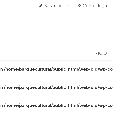
Suscripción
Cómo llegar
Skip to content
INICIO
in
/home/parquecultural/public_html/web-old/wp-c
in
/home/parquecultural/public_html/web-old/wp-c
in
/home/parquecultural/public_html/web-old/wp-c