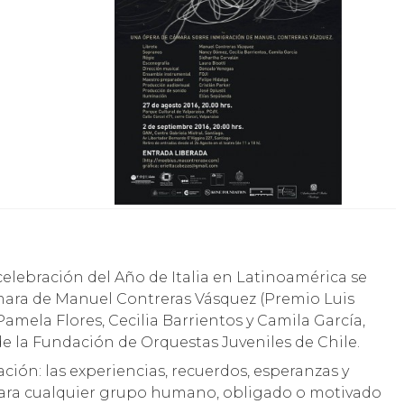
 celebración del Año de Italia en Latinoamérica se
mara de Manuel Contreras Vásquez (Premio Luis
Pamela Flores, Cecilia Barrientos y Camila García,
e la Fundación de Orquestas Juveniles de Chile.
ción: las experiencias, recuerdos, esperanzas y
para cualquier grupo humano, obligado o motivado