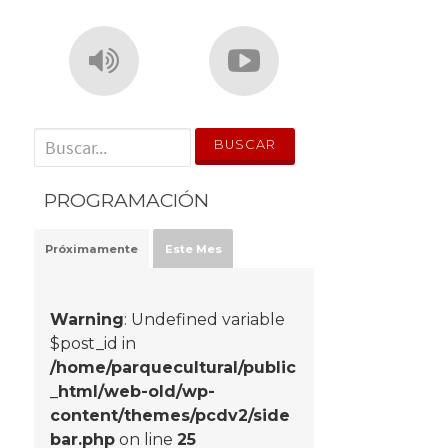
' . __('Search for:') . '
PROGRAMACIÓN
Próximamente
Este Mes
Warning
: Undefined variable
$post_id in
/home/parquecultural/public
_html/web-old/wp-
content/themes/pcdv2/side
bar.php
on line
25