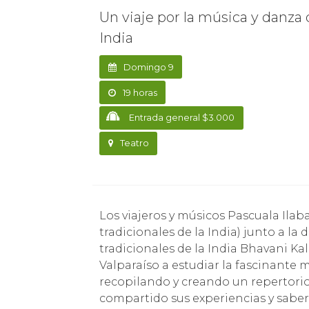
Un viaje por la música y danza 
India
Domingo 9
19 horas
Entrada general $3.000
Teatro
Los viajeros y músicos Pascuala Ilabaca (canto y acordeón) y Jaime Frez (percusiones
tradicionales de la India) junto a la
tradicionales de la India Bhavani Ka
Valparaíso a estudiar la fascinante m
recopilando y creando un repertorio 
compartido sus experiencias y sabere