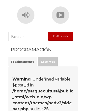
' . __('Search for:') . '
PROGRAMACIÓN
Próximamente
Este Mes
Warning
: Undefined variable
$post_id in
/home/parquecultural/public
_html/web-old/wp-
content/themes/pcdv2/side
bar.php
on line
25