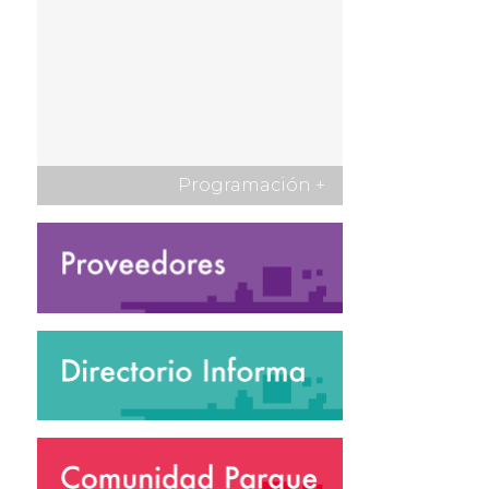
Programación
+