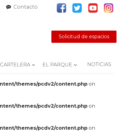
Contacto
Solicitud de espacios
NOTICIAS
CARTELERA
EL PARQUE
ontent/themes/pcdv2/content.php
on
ontent/themes/pcdv2/content.php
on
ontent/themes/pcdv2/content.php
on