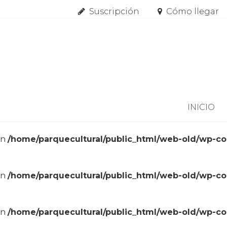
Suscripción
Cómo llegar
Skip to content
INICIO
in
/home/parquecultural/public_html/web-old/wp-c
in
/home/parquecultural/public_html/web-old/wp-c
in
/home/parquecultural/public_html/web-old/wp-c