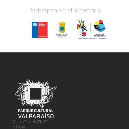
Participan en el directorio
Calle Cárcel 471, C°
Cárcel