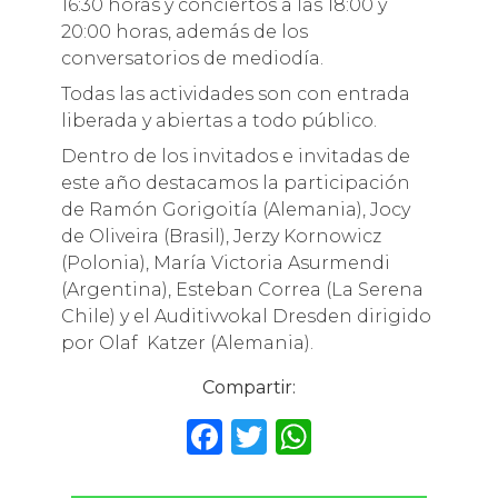
16:30 horas y conciertos a las 18:00 y
20:00 horas, además de los
conversatorios de mediodía.
Todas las actividades son con entrada
liberada y abiertas a todo público.
Dentro de los invitados e invitadas de
este año destacamos la participación
de Ramón Gorigoitía (Alemania), Jocy
de Oliveira (Brasil), Jerzy Kornowicz
(Polonia), María Victoria Asurmendi
(Argentina), Esteban Correa (La Serena
Chile) y el Auditivvokal Dresden dirigido
por Olaf Katzer (Alemania).
Compartir:
F
T
W
a
w
h