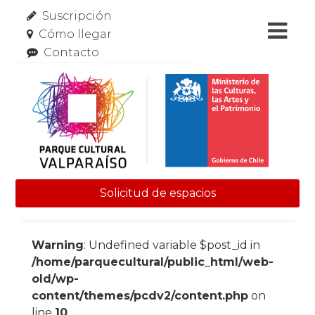
Suscripción
Cómo llegar
Contacto
Solicitud de espacios
Skip to content
Warning
: Undefined variable $post_id in
/home/parquecultural/public_html/web-
old/wp-
content/themes/pcdv2/content.php
on
line
10