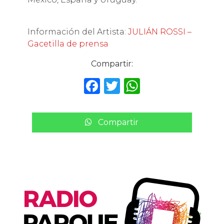
Información del Artista:
JULIÁN ROSSI –
Gacetilla de prensa
Compartir:
F
T
W
a
w
h
c
it
a
Compartir
e
te
ts
b
r
A
o
p
o
p
k