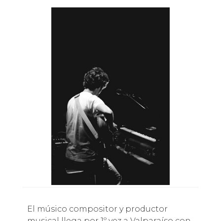
El músico compositor y productor
musical llega por 1º vez a Valparaíso con