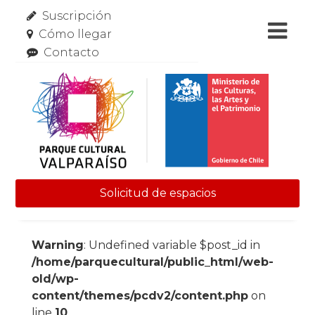
Suscripción
Cómo llegar
Contacto
Solicitud de espacios
Skip to content
Warning
: Undefined variable $post_id in
/home/parquecultural/public_html/web-
old/wp-
content/themes/pcdv2/content.php
on
line
10