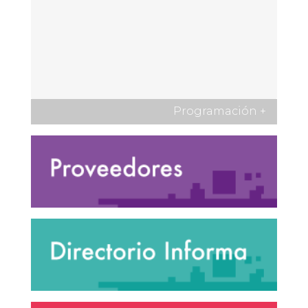
Programación
+