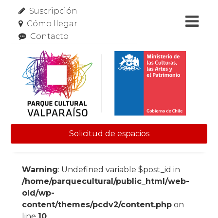
Suscripción
Cómo llegar
Contacto
Solicitud de espacios
Skip to content
Warning
: Undefined variable $post_id in
/home/parquecultural/public_html/web-
old/wp-
content/themes/pcdv2/content.php
on
line
10