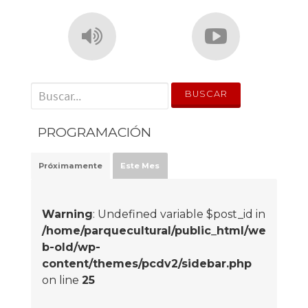
' . __('Search for:') . '
PROGRAMACIÓN
Próximamente
Este Mes
Warning
: Undefined variable $post_id in
/home/parquecultural/public_html/we
b-old/wp-
content/themes/pcdv2/sidebar.php
on line
25