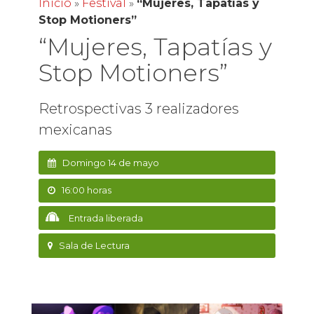
Inicio
»
Festival
»
“Mujeres, Tapatías y
Stop Motioners”
“Mujeres, Tapatías y
Stop Motioners”
Retrospectivas 3 realizadores
mexicanas
Domingo 14 de mayo
16:00 horas
Entrada liberada
Sala de Lectura