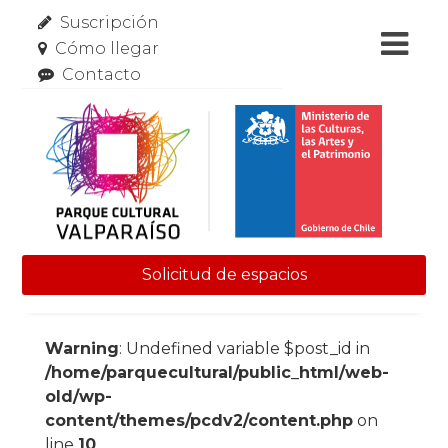
Suscripción
Cómo llegar
Contacto
Solicitud de espacios
Skip to content
Warning
: Undefined variable $post_id in
/home/parquecultural/public_html/web-
old/wp-
content/themes/pcdv2/content.php
on
line
10