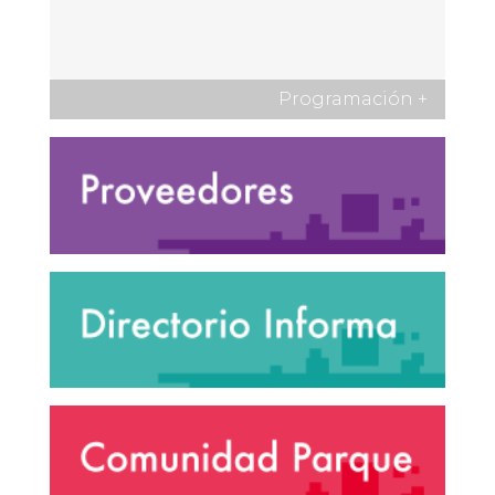
Programación
+