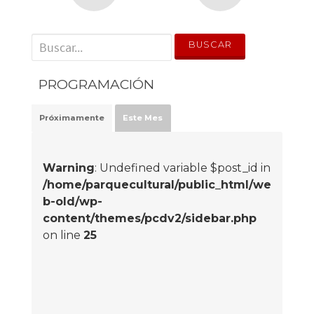
' . __('Search for:') . '
PROGRAMACIÓN
Próximamente
Este Mes
Warning
: Undefined variable $post_id in
/home/parquecultural/public_html/we
b-old/wp-
content/themes/pcdv2/sidebar.php
on line
25