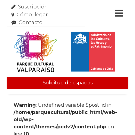
Suscripción
Cómo llegar
Contacto
Solicitud de espacios
Skip to content
Warning
: Undefined variable $post_id in
/home/parquecultural/public_html/web-
old/wp-
content/themes/pcdv2/content.php
on
line
10