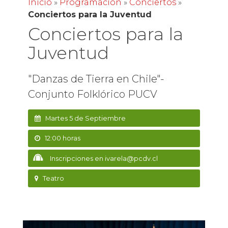
Inicio
»
Programación
»
Conciertos
»
Conciertos para la Juventud
Conciertos para la
Juventud
"Danzas de Tierra en Chile"-
Conjunto Folklórico PUCV
Martes 5 de Septiembre
12:00 horas
Inscripciones en ivarela@pcdv.cl
Teatro