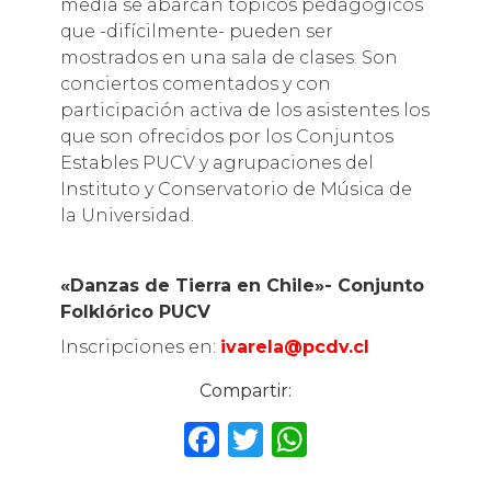
media se abarcan tópicos pedagógicos
que -difícilmente- pueden ser
mostrados en una sala de clases. Son
conciertos comentados y con
participación activa de los asistentes los
que son ofrecidos por los Conjuntos
Estables PUCV y agrupaciones del
Instituto y Conservatorio de Música de
la Universidad.
«Danzas de Tierra en Chile»- Conjunto
Folklórico PUCV
Inscripciones en:
ivarela@pcdv.cl
Compartir:
F
T
W
a
w
h