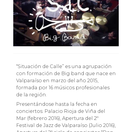
“Situación de Calle” es una agrupación
con formación de Big band que nace en
Valparaíso en marzo del año 2015,
formada por 16 músicos profesionales
de la región.
Presentándose hasta la fecha en
conciertos: Palacio Rioja de Viña del
Mar (febrero 2016), Apertura del 2º
Festival de Jazz de Valparaíso (Julio 2016),