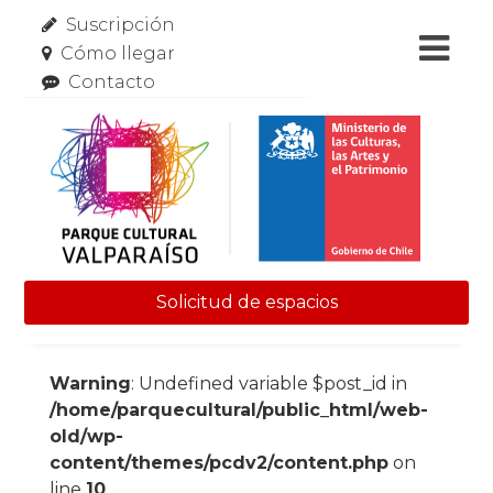
Suscripción
Cómo llegar
Contacto
Solicitud de espacios
Skip to content
Warning
: Undefined variable $post_id in
/home/parquecultural/public_html/web-
old/wp-
content/themes/pcdv2/content.php
on
line
10