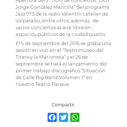
Apertura del 2º ciclo de conciertos “Don
Jorge González Mancilla” del programa
Jazz 97.3 de la radio Valentín Letelier de
Valparaíso, entre otros, a
demás, de
varios conciertos al aire libre en
espacios públicos de la ciudad puerto.
El 5 de septiembre del 2016 se graba una
sesión en vivo en el “Teatromuseo del
Títere y la Marioneta” y el 26 de
septiembre se hará el lanzamiento del
primer trabajo discográfico “Situación
de Calle Big Band Volumen 1” en
nuestro Teatro Parque.
Compartir:
F
T
W
a
w
h