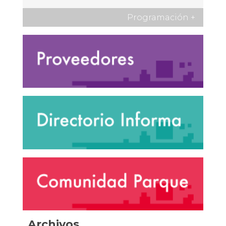
Programación
+
Archivos