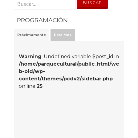
' . __('Search for:') . '
PROGRAMACIÓN
Próximamente
Este Mes
Warning
: Undefined variable $post_id in
/home/parquecultural/public_html/we
b-old/wp-
content/themes/pcdv2/sidebar.php
on line
25