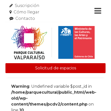
Suscripción
Cómo llegar
Contacto
Solicitud de espacios
Skip to content
Warning
: Undefined variable $post_id in
/home/parquecultural/public_html/web-
old/wp-
content/themes/pcdv2/content.php
on
line
10