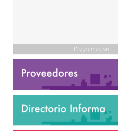
Programación
+