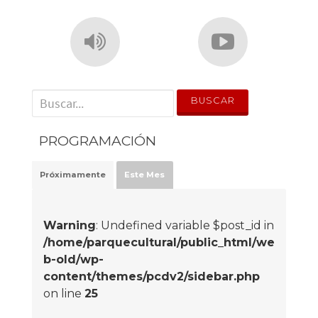
' . __('Search for:') . '
PROGRAMACIÓN
Próximamente
Este Mes
Warning
: Undefined variable $post_id in
/home/parquecultural/public_html/we
b-old/wp-
content/themes/pcdv2/sidebar.php
on line
25