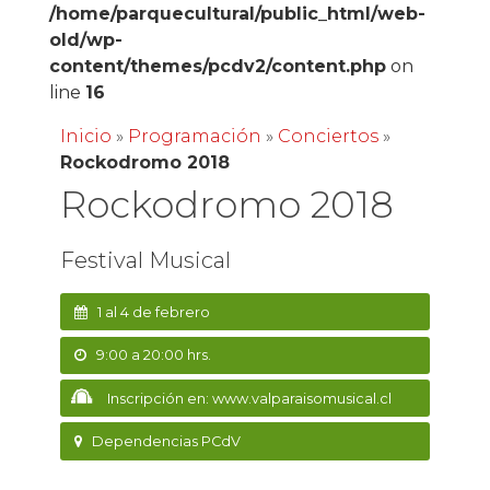
/home/parquecultural/public_html/web-
old/wp-
content/themes/pcdv2/content.php
on
line
16
Inicio
»
Programación
»
Conciertos
»
Rockodromo 2018
Rockodromo 2018
Festival Musical
1 al 4 de febrero
9:00 a 20:00 hrs.
Inscripción en: www.valparaisomusical.cl
Dependencias PCdV