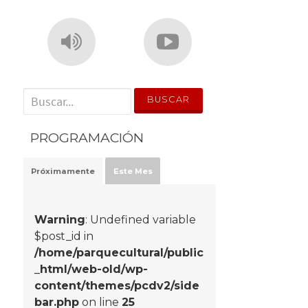
' . __('Search for:') . '
PROGRAMACIÓN
Próximamente
Este Mes
Warning
: Undefined variable
$post_id in
/home/parquecultural/public
_html/web-old/wp-
content/themes/pcdv2/side
bar.php
on line
25