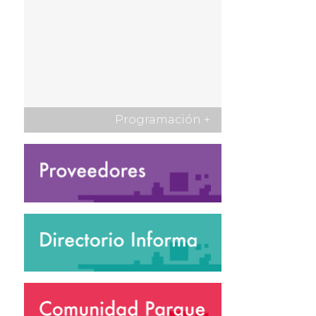
Programación
+