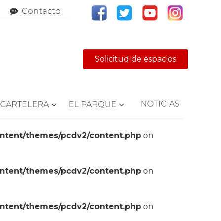
Contacto
Solicitud de espacios
NOTICIAS
CARTELERA
EL PARQUE
ontent/themes/pcdv2/content.php
on
ontent/themes/pcdv2/content.php
on
ontent/themes/pcdv2/content.php
on