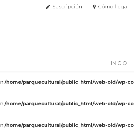
Suscripción
Cómo llegar
Skip to content
INICIO
in
/home/parquecultural/public_html/web-old/wp-c
in
/home/parquecultural/public_html/web-old/wp-c
in
/home/parquecultural/public_html/web-old/wp-c