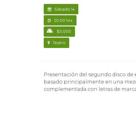
Sábado 14
20:00 hrs.
$3.000
Teatro
Presentación del segundo disco de esta banda porteña que muestra un trabajo
basado principalmente en una mezc
complementada con letras de marcada