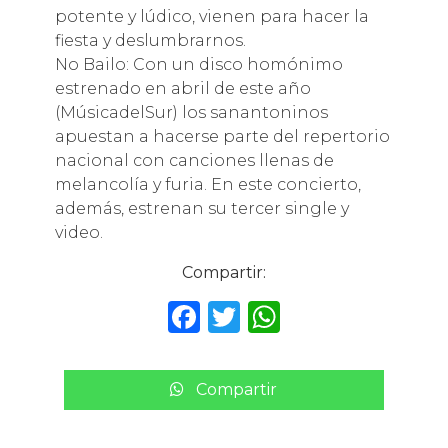
potente y lúdico, vienen para hacer la
fiesta y deslumbrarnos.
No Bailo: Con un disco homónimo
estrenado en abril de este año
(MúsicadelSur) los sanantoninos
apuestan a hacerse parte del repertorio
nacional con canciones llenas de
melancolía y furia. En este concierto,
además, estrenan su tercer single y
video.
Compartir:
F
T
W
a
w
h
c
it
a
Compartir
e
te
ts
b
r
A