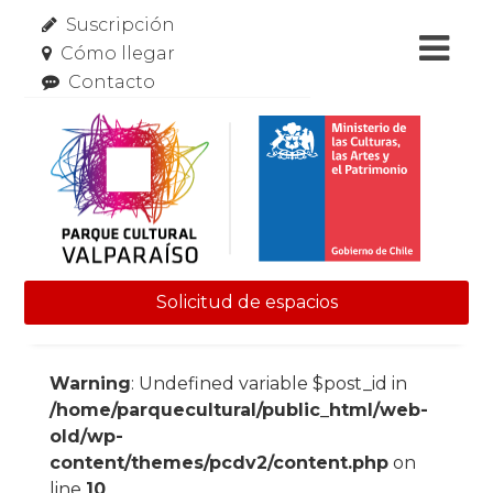
Suscripción
Cómo llegar
Contacto
Solicitud de espacios
Skip to content
Warning
: Undefined variable $post_id in
/home/parquecultural/public_html/web-
old/wp-
content/themes/pcdv2/content.php
on
line
10