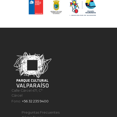
Calle Cárcel 471, C°
Cárcel
Fono:
+56 32 235 9400
Preguntas Frecuentes