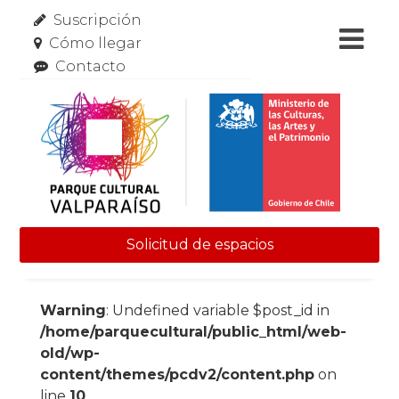
Suscripción
Cómo llegar
Contacto
Solicitud de espacios
Skip to content
Warning
: Undefined variable $post_id in
/home/parquecultural/public_html/web-
old/wp-
content/themes/pcdv2/content.php
on
line
10