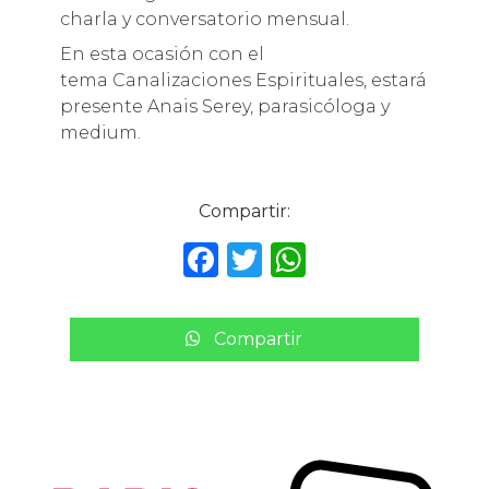
charla y conversatorio mensual.
En esta ocasión con el
tema Canalizaciones Espirituales, estará
presente Anais Serey, parasicóloga y
medium.
Compartir:
F
T
W
a
w
h
c
it
a
Compartir
e
te
ts
b
r
A
o
p
o
p