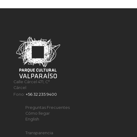
Calle Cárcel 471, C°
Cárcel
Fono:
+56 32 235 9400
Preguntas Frecuentes
Cómo llegar
English
Transparencia