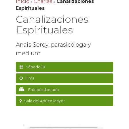
Inicio
»
Charlas
»
Canalizaciones
Espirituales
Canalizaciones
Espirituales
Anais Serey, parasicóloga y
medium
Sábado 10
11 hrs
Entrada liberada
Sala del Adulto Mayor